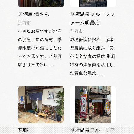
居酒屋 慎さん
別府温泉フルーツフ
ァーム明礬店
別府市
小さなお店ですが地産
別府市
のお魚、旬の食材、季
環境保護に努め、循環
節限定のお酒にこだわ
型農業に取り組み 安
ったお店です。／別府
心安全な食の提供 別府
駅より車で20......
特有の温泉熱を活用し
た貴重な農業......
花邨
別府温泉フルーツフ