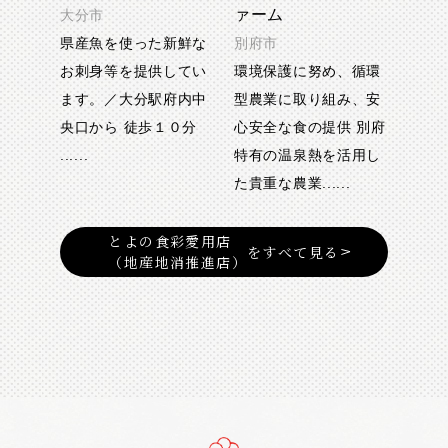
ァーム
大分市
県産魚を使った新鮮な
別府市
お刺身等を提供してい
環境保護に努め、循環
ます。／大分駅府内中
型農業に取り組み、安
央口から 徒歩１０分
心安全な食の提供 別府
......
特有の温泉熱を活用し
た貴重な農業......
とよの食彩愛用店
をすべて見る
（地産地消推進店）