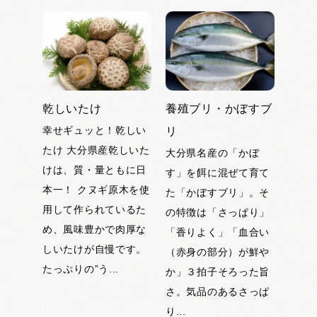
乾しいたけ
養殖ブリ・かぼすブ
幸せギュッと！乾しい
リ
たけ 大分県産乾しいた
大分県名産の「かぼ
けは、質・量ともに日
す」を餌に混ぜて育て
本一！ クヌギ原木を使
た「かぼすブリ」。そ
用して作られているた
の特徴は「さっぱり」
め、風味豊かで肉厚な
「香りよく」「血合い
しいたけが自慢です。
（赤身の部分）が鮮や
たっぷりの”う...
か」３拍子そろった旨
さ。気品のあるさっぱ
り...