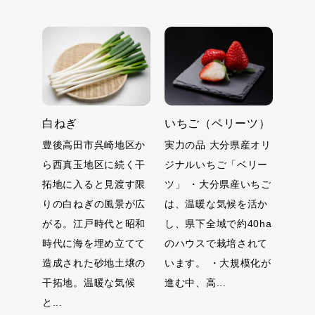
白ねぎ
いちご（ベリーツ）
豊後高田市呉崎地区か
実力の品 大分県産オリ
ら西真玉地区に続く干
ジナルいちご「ベリー
拓地に入ると見渡す限
ツ」 ・大分県産いちご
りの白ねぎの風景が広
は、温暖な気候を活か
がる。江戸時代と昭和
し、県下全域で約40ha
時代に海を埋め立てて
のハウスで栽培されて
造成された砂地土壌の
います。 ・大規模化が
干拓地。温暖な気候
進む中、高...
と...