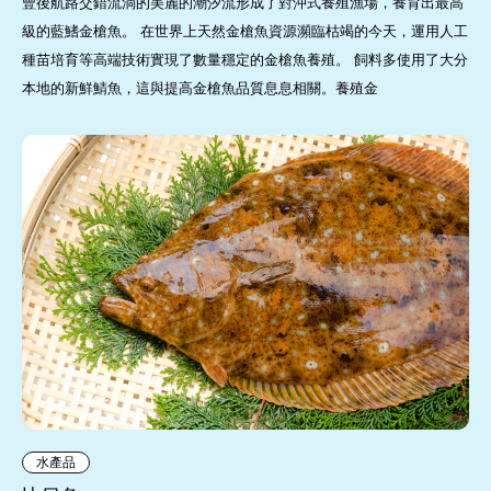
豐後航路交錯流淌的美麗的潮汐流形成了對沖式養殖漁場，養育出最高
級的藍鰭金槍魚。 在世界上天然金槍魚資源瀕臨枯竭的今天，運用人工
種苗培育等高端技術實現了數量穩定的金槍魚養殖。 飼料多使用了大分
本地的新鮮鯖魚，這與提高金槍魚品質息息相關。養殖金
水產品