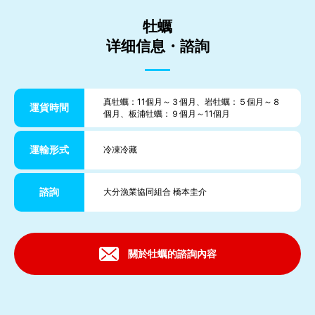
牡蠣
详细信息・諮詢
真牡蠣：11個月～３個月、岩牡蠣：５個月～８
運貨時間
個月、板浦牡蠣：９個月～11個月
運輸形式
冷凍冷藏
諮詢
大分漁業協同組合 橋本圭介
關於牡蠣的諮詢內容