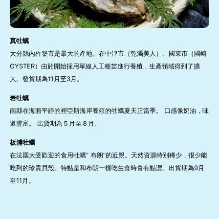
真牡蠣
大分縣內杵築市是最大的產地。在中津市（乾渴美人）、國東市（國崎
OYSTER）由於開始採用單線人工種苗進行養殖，生產領域得到了擴
大。發貨期為11月至3月。
岩牡蠣
南縣在海面平靜的裡亞斯海岸養殖的牡蠣夏天正當季。 口感像奶油，味
道豐富。 出貨期為５月至８月。
板浦牡蠣
在法國大受歡迎的食用牡蠣“ 布朗”的近親。天然資源特別稀少，很少能
吃到的珍貴貝殼。特點是和布朗一樣吃生食時會有點澀。出貨期為9月
至11月。