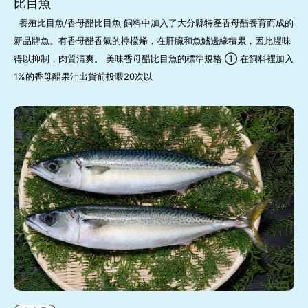
比目魚
養殖比目魚/香母醋比目魚 飼料中加入了大分縣特產香母醋養育而成的
新品牌魚。有香母醋香氣的檸檬烯，在肝臟和魚鰭邊緣積累，因此腥味
得以抑制，肉質清爽。 美味香母醋比目魚的標準規格 ① 在飼料裡加入
1%的香母醋果汁出貨前投喂20次以