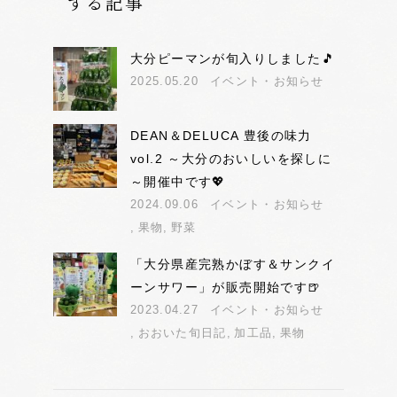
する記事
大分ピーマンが旬入りしました🎵
2025.05.20
イベント・お知らせ
DEAN＆DELUCA 豊後の味力
vol.2 ～大分のおいしいを探しに
～開催中です💖
2024.09.06
イベント・お知らせ
果物
野菜
「大分県産完熟かぼす＆サンクイ
ーンサワー」が販売開始です🍺
2023.04.27
イベント・お知らせ
おおいた旬日記
加工品
果物