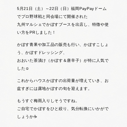
5月21日（土）～22日（日）福岡PayPayドーム
でプロ野球戦と同会場にて開催された
九州マルシェでかぼすブースを出店し、特徴や使
い方をPRしました！
かぼす青果や加工品の販売も行い、かぼすこしょ
う、かぼすドレッシング、
おおいた茶漬け（かぼす＆唐辛子）が特に人気で
した☺
これからハウスかぼすの出荷量が増えていき、お
盆すぎには露地かぼすの旬を迎えます。
もうすぐ梅雨入りしそうですね。
ご自宅でかぼすをひと絞り、気分転換にいかがで
しょうか☕