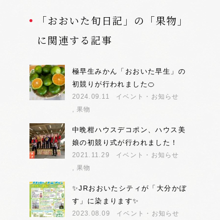
「おおいた旬日記」の「果物」
に関連する記事
極早生みかん「おおいた早生」の
初競りが行われました🍊
2024.09.11
イベント・お知らせ
果物
中晩柑ハウスデコポン、ハウス美
娘の初競り式が行われました！
2021.11.29
イベント・お知らせ
果物
✨JRおおいたシティが「大分かぼ
す」に染まります✨
2023.08.09
イベント・お知らせ