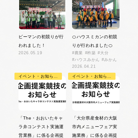
ピーマンの初競りが行
🍊ハウスミカンの初競
われました！
りが行われました🍊
2026.05.19
農業
杵築
大分
ハウスみかん
みかん
2026.04.21
イベント・お知らせ
イベント・お知らせ
「The・おおいたキャ
「大分県産食材の大阪
ラ弁コンテスト実施運
市内メニューフェア実
営業務」に係る企画提
施業務」に係る企画提