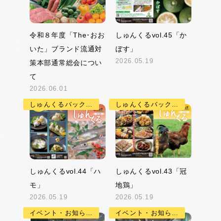
令和８年度「The･おお
しゅんくるvol.45「か
いた」ブランド流通対
ぼす」
2026.05.19
策本部通常総会につい
て
2026.06.01
しゅんくるバックナンバー
しゅんくるバックナンバー
しゅんくるvol.44「ハ
しゅんくるvol.43「冠
モ」
地鶏」
2026.05.19
2026.05.19
イベント・お知らせ
イベント・お知らせ, 果物