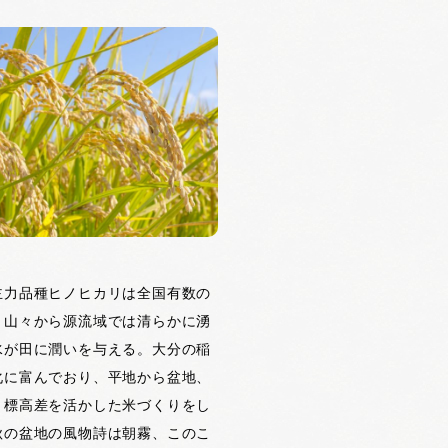
主力品種ヒノヒカリは全国有数の
。山々から源流域では清らかに湧
水が田に潤いを与える。大分の稲
化に富んでおり、平地から盆地、
と標高差を活かした米づくりをし
秋の盆地の風物詩は朝霧、このこ