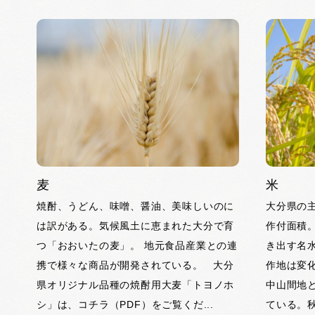
麦
米
焼酎、うどん、味噌、醤油、美味しいのに
大分県の
は訳がある。気候風土に恵まれた大分で育
作付面積
つ「おおいたの麦」。 地元食品産業との連
き出す名
携で様々な商品が開発されている。 大分
作地は変
県オリジナル品種の焼酎用大麦「トヨノホ
中山間地
シ」は、コチラ（PDF）をご覧くだ...
ている。