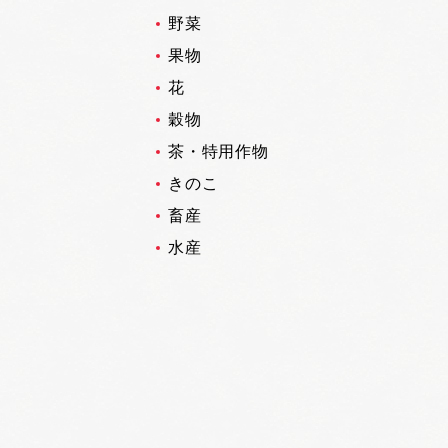
野菜
果物
花
穀物
茶・特用作物
きのこ
畜産
水産