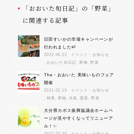
「おおいた旬日記」の「野菜」
に関連する記事
日田すいかの市場キャンペーンが
行われました🍉
2022.06.22
イベント・お知らせ
おおいた旬日記
果物
野菜
The・おおいた 美味いものフェア
開催
2021.02.15
イベント・お知らせ
林業
果物
水産
畜産
野菜
大分県カボス振興協議会ホームペ
ージが見やすくなってリニューア
ル！✨
2022.03.30
イベント・お知らせ