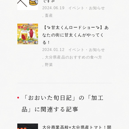
です🍖
2024.06.19
イベント・お知らせ
畜産
【🍠甘太くんロードショー🍠】あ
なたの街に甘太くんがやってく
る！
2024.01.12
イベント・お知らせ
大分県産品のおすすめの食べ方
野菜
「おおいた旬日記」の「加工
品」に関連する記事
大分商業高校×大分県産トマト！開