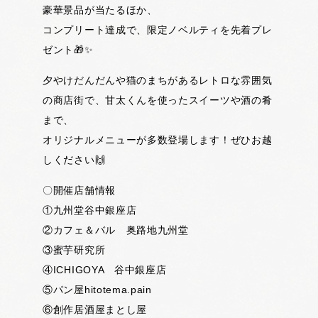
豪華景品が当たるほか、
コンプリート達成で、限定ノベルティを先着プレ
ゼント🎁✨
夕やけだんだんや猫のまちがあるレトロな雰囲気
の商店街で、甘太くんを使ったスイーツや酒の肴
まで、
オリジナルメニューが多数登場します！ぜひお越
しください🙌
〇開催店舗情報
①九州堂谷中銀座店
②カフェ＆バル 奥路地九州堂
③蜜芋研究所
④ICHIGOYA 谷中銀座店
⑤パン屋hitotema.pain
⑥創作居酒屋まとし屋