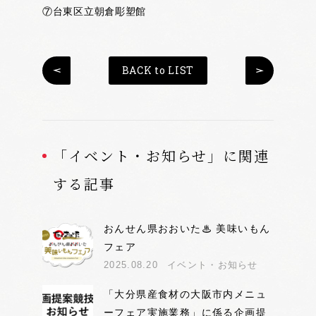
⑦台東区立朝倉彫塑館
BACK to LIST
「イベント・お知らせ」に関連
する記事
おんせん県おおいた♨ 美味いもん
フェア
2025.08.20
イベント・お知らせ
「大分県産食材の大阪市内メニュ
ーフェア実施業務」に係る企画提