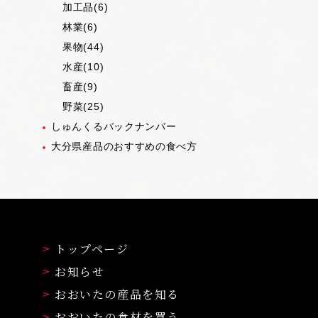
加工品(6)
林業(6)
果物(44)
水産(10)
畜産(9)
野菜(25)
しゅんくるバックナンバー
大分県産品のおすすめの食べ方
トップページ
お知らせ
おおいたの産品を知る
おおいたの食材を買う