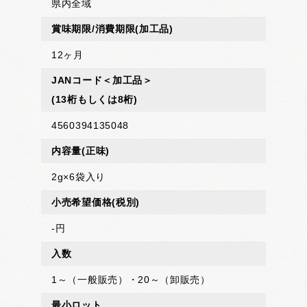
県内全域
賞味期限/消費期限
(加工品)
12ヶ月
JANコード＜加工品＞
(13桁もしくは8桁)
4560394135048
内容量
(正味)
2g×6袋入り
小売希望価格
(税別)
-円
入数
1～（一般販売）・20～（卸販売）
最小ロット