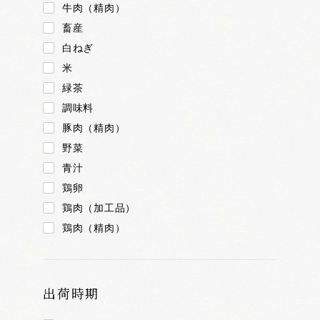
牛肉（精肉）
畜産
白ねぎ
米
緑茶
調味料
豚肉（精肉）
野菜
青汁
鶏卵
鶏肉（加工品）
鶏肉（精肉）
出荷時期