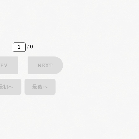
/ 0
REV
NEXT
最初へ
最後へ