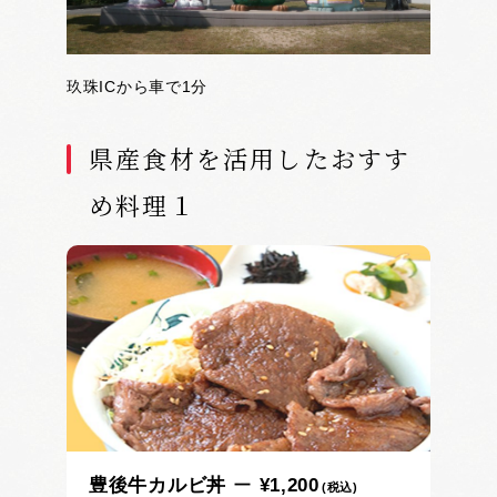
玖珠ICから車で1分
県産食材を活用したおすす
め料理１
豊後牛カルビ丼
¥1,200
(税込)