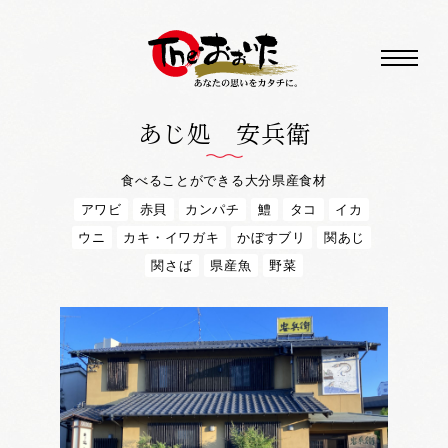
あじ処 安兵衛
食べることができる大分県産食材
アワビ
赤貝
カンパチ
鱧
タコ
イカ
ウニ
カキ・イワガキ
かぼすブリ
関あじ
関さば
県産魚
野菜