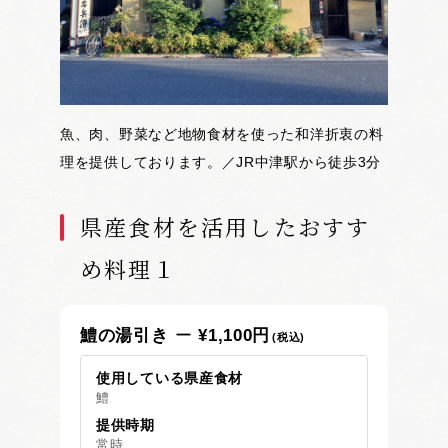
魚、肉、野菜など地物食材を使った和洋折衷の料
理を提供しております。／JR中津駅から徒歩3分
県産食材を活用したおすす
め料理１
鱧の湯引き
¥1,100円
(税込)
使用している県産食材
鱧
提供時期
常時