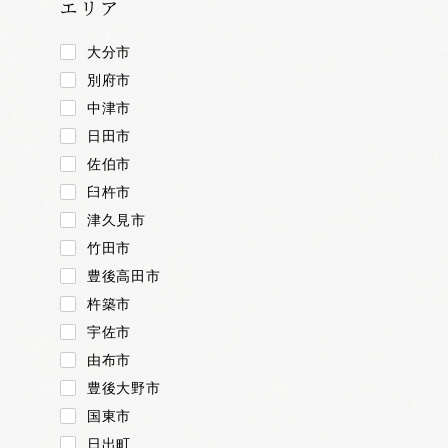
エリア
大分市
別府市
中津市
日田市
佐伯市
臼杵市
津久見市
竹田市
豊後高田市
杵築市
宇佐市
由布市
豊後大野市
国東市
日出町