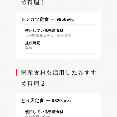
め料理１
トンカツ定食
¥950
(税込)
使用している県産食材
大分県産豚ロース「米の恵み」
提供時期
常時
県産食材を活用したおすす
め料理２
とり天定食
¥820
(税込)
使用している県産食材
自社農場の白米