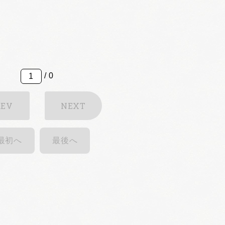
/ 0
REV
NEXT
最初へ
最後へ