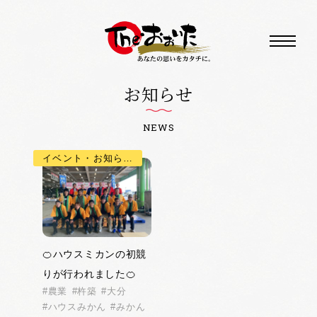
お知らせ
NEWS
イベント・お知らせ, 果物
🍊ハウスミカンの初競
りが行われました🍊
農業
杵築
大分
ハウスみかん
みかん