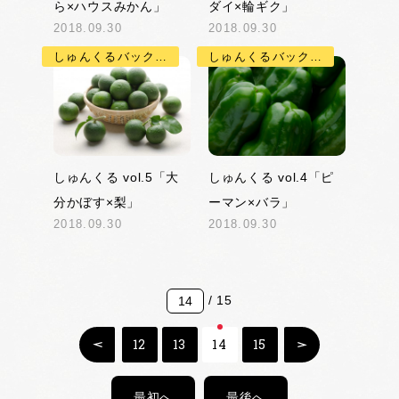
ら×ハウスみかん」
ダイ×輪ギク」
2018.09.30
2018.09.30
しゅんくるバックナンバー
しゅんくるバックナンバー
しゅんくる vol.5「大
しゅんくる vol.4「ピ
分かぼす×梨」
ーマン×バラ」
2018.09.30
2018.09.30
/ 15
12
13
14
15
最初へ
最後へ