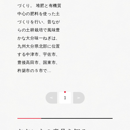
づくり。 堆肥と有機質
中心の肥料を使った土
づくりを行い、昔なが
らの土耕栽培で風味豊
かな大分味一ねぎは、
九州大分県北部に位置
する中津市、宇佐市、
豊後高田市、国東市、
杵築市の５市で...
1