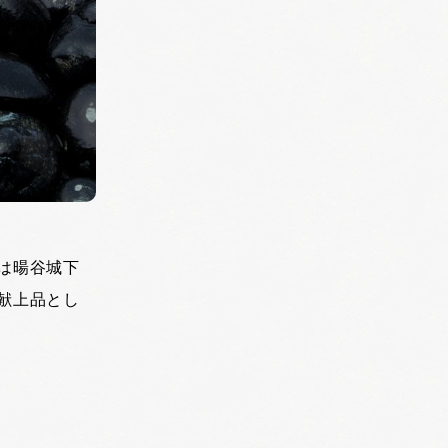
は暘谷城下
献上品とし