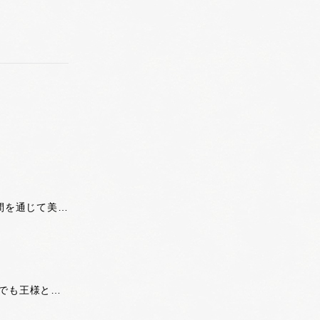
養殖ヒラマサ 適度な歯ごたえと、脂がほどよく乗った上品な味わいが特徴。 夏季にもさっぱりと味わえ、年間を通じて美味しく頂けます。 大分県漁業公社から、県内の養殖業者へ人工種苗が販売されており、人工種苗による生産も行われています。 ...
豊後水道の激しい潮流にもまれたトラフグは、身が引き締まり、独特の噛み応えと味をかもしだす。フグの中でも王様とよばれる「トラフグ」を臼杵市では「臼杵フグ」として、地元料亭と協力して売り出している。...