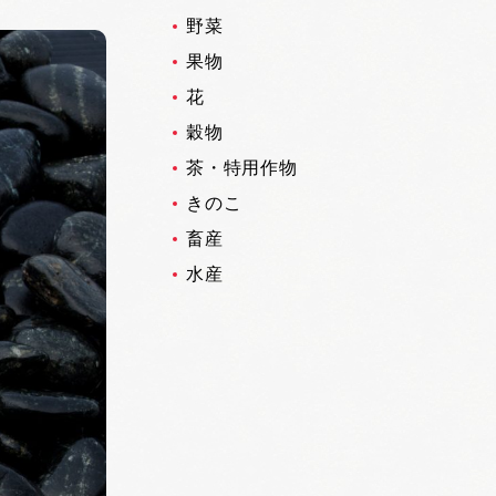
野菜
果物
花
穀物
茶・特用作物
きのこ
畜産
水産