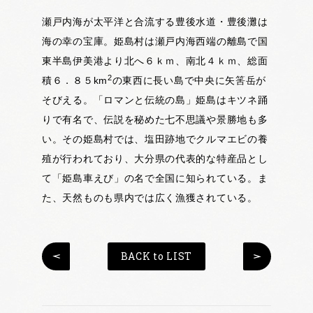
瀬戸内海が太平洋と合流する豊後水道・豊後灘は
海の幸の宝庫。姫島村は瀬戸内海西端の離島で国
東半島伊美港より北へ６ｋｍ、南北４ｋｍ、総面
2
積６．８５km
の東西に長い島で中央に矢筈岳が
そびえる。「ロマンと伝統の島」姫島はキツネ踊
りで有名で、伝説を秘めた七不思議や景勝地も多
い。その姫島村では、塩田跡地でクルマエビの養
殖が行われており、大分県の代表的な特産品とし
て「姫島車えび」の名で全国に知られている。ま
た、天然ものも県内では広く漁獲されている。
BACK to LIST