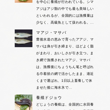
を中心に養殖が行われている。シマ
アジはアジ類の中でも最も美味しい
といわれるが、全国的には漁獲量は
少なく、高級魚として扱われる。...
マアジ・マサバ
豊後水道の恵みで育ったアアジ、マ
サバは身が引き締まり、ほどよく脂
がまわり、おいしさが引き立つ。ま
き網で漁獲されたマアジ、マサバ
は、漁獲後にちょうちん篭と呼ばれ
る巾着状の網で活かしたまま、港近
くまで運ばれ、1日以上畜養して休
ませた後に海水氷で...
養殖ドジョウ
どじょうの養殖は、全国的に水田養