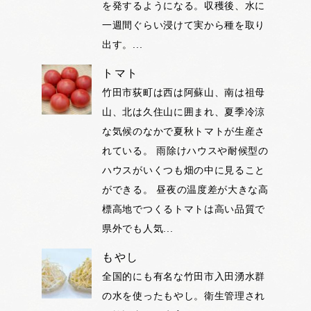
を発するようになる。収穫後、水に
一週間ぐらい浸けて実から種を取り
出す。...
トマト
竹田市荻町は西は阿蘇山、南は祖母
山、北は久住山に囲まれ、夏季冷涼
な気候のなかで夏秋トマトが生産さ
れている。 雨除けハウスや耐候型の
ハウスがいくつも畑の中に見ること
ができる。 昼夜の温度差が大きな高
標高地でつくるトマトは高い品質で
県外でも人気...
もやし
全国的にも有名な竹田市入田湧水群
の水を使ったもやし。衛生管理され