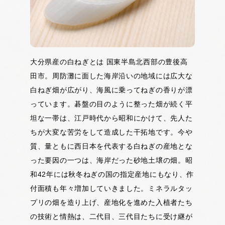
大分県産の白ねぎとは 国東半島北西部の豊後高
田市。周防灘に面した海岸沿いの地域には広大な
白ねぎ畑が広がり、海風に乗ってねぎの香りが漂
っています。碁盤の目のように整った畑が続く平
坦な一帯は、江戸時代から昭和にかけて、先人た
ちが大変な苦労をして造成した干拓地です。今や
質、量ともに西日本を代表する白ねぎの産地とな
った要因の一つは、海岸だった砂地土壌の畑。昭
和42年には秋冬ねぎの国の指定産地にもなり、作
付面積も年々増加していきました。ミネラルタッ
プリの畑を造り上げ、産地化を進めた入植者たち
の技術と情熱は、二代目、三代目たちに受け継が