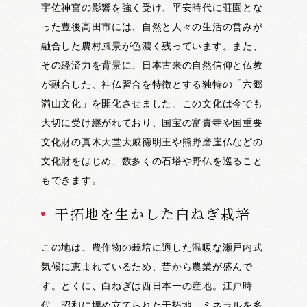
宇佐神宮の影響を強く受け、平安時代に荘園とな
った豊後高田市には、自然と人々の生活の営みが
融合した農村風景が色濃く残っています。また、
その経済力を背景に、日本古来の自然信仰と仏教
が融合した、神仏習合を特徴とする独特の「六郷
満山文化」を開化させました。この文化は今でも
大切に受け継がれており、国宝の富貴寺や国重要
文化財の真木大堂大威徳明王や熊野磨崖仏などの
文化財をはじめ、数多くの石塔や野仏を巡ること
もできます。
干拓地を生かした白ねぎ栽培
この地は、農作物の栽培に適した温暖な瀬戸内式
気候に恵まれているため、昔から農業が盛んで
す。とくに、白ねぎは西日本一の産地。江戸時
代、昭和に埋め立てられた干拓地、ミネラルを多