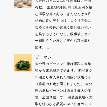
大分県のぎんなんの生産量は、全国
有数。 主産地の日出町は別府湾を望
む温暖な地である。ぎんなんは９月
始めに青い実をつけ、１０月下旬に
なるとその身が黄色く熟し強い匂い
を発するようになる。収穫後、水に
一週間ぐらい浸けて実から種を取り
出す。...
ピーマン
大分県のピーマン生産は昭和４５年
頃から露地栽培で始まり、 昭和５０
年頃より導入された雨除け栽培によ
り作柄の安定が図られました。 大分
県の夏秋ピーマンは西日本最大の産
地（全国３位）で、 減農薬栽培への
取り組みなど品質の向上に努めてい