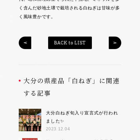
く含んだ砂地土壌で栽培される白ねぎは甘味が多
く風味豊かです。
BACK to LIST
大分の県産品「白ねぎ」に関連
する記事
大分白ねぎ旬入り宣言式が行われ
ました✨
2023.12.04