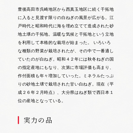
豊後高田市呉崎地区から西真玉地区に続く干拓地
に入ると見渡す限りの白ねぎの風景が広がる。江
戸時代と昭和時代に海を埋め立てて造成された砂
地土壌の干拓地。温暖な気候と干拓地という立地
を利用して本格的な栽培が始まった。 いろいろ
な種類の野菜が栽培されたが、その中で一番適し
ていたのが白ねぎ。昭和４２年には秋冬ねぎの国
の指定産地にもなり、次第に市場評価も高まり、
作付面積も年々増加していった。ミネラルたっぷ
りの砂地土壌で栽培された甘い白ねぎ。現在（平
成２６年２月時点）、大分県はねぎ類で西日本１
位の産地となっている。
実力の品