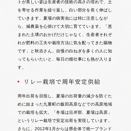
トが美しい姿は生産者の技術の高さの現れで、土
を寄せる作業を繰り返し、白い部分を長く伸ばし
ていきます。夏場の病害虫には特に注意しなが
ら、減農薬を心掛けて大切に育てています。「恵
まれた土壌のおかげだけじゃなく、生産者それぞ
れが肥料の工夫や栽培方法に気を配ってきた賜物
です」と秋吉さん。自慢の白ねぎを多くの人に知
ってもらいたいと、毎日の畑仕事にも熱が入りま
す。
リレー栽培で周年安定供給
周年出荷を目指し、夏場の出荷量の減少を防ぐた
めに始まった九重町の飯田高原などでの高原地域
での栽培も拡大。「冬場は沿岸部、夏場は高原」
というリレー栽培で安定出荷を実現しています。
さらに、2012年1月からは県全体で統一ブランド