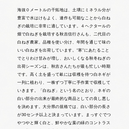
海抜０メートルの干拓地は、土壌にミネラル分が
豊富で水はけもよく、連作も可能なことから白ね
ぎの栽培に非常に適しています。４ヘクタールの
畑で白ねぎを栽培する秋吉信行さんも、二代目の
白ねぎ農家。品種を使い分け、年間を通じて味の
いい白ねぎを出荷しています。“寒”にあたること
でとりわけ甘みが増し、おいしくなる秋冬ねぎの
出荷シーズンは、秋吉さんたちが最も忙しい時期
です。高く土を盛って畝には収穫を待つ白ネギが
一列に植わり、一株ずつ丁寧に手作業で収穫して
いきます。「白ねぎ」という名のとおり、ネギの
白い部分の出来が最終的な商品としての良し悪し
を決めます。大分県の規格では、白い部分の長さ
が30センチ以上と決まっています。まっすぐでつ
やつやと輝く白と、鮮やかな葉の緑のコントラス